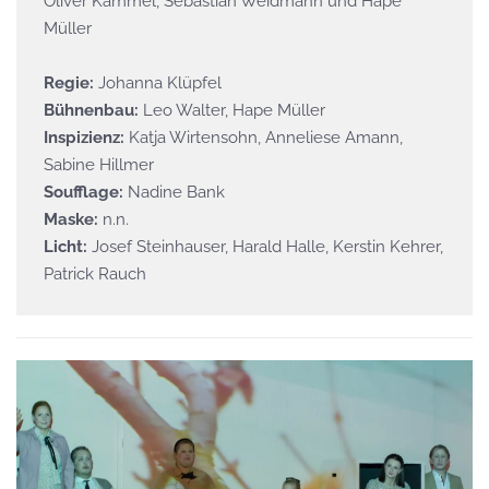
Oliver Kammel, Sebastian Weidmann und Hape
Müller
Regie:
Johanna Klüpfel
Bühnenbau:
Leo Walter, Hape Müller
Inspizienz:
Katja Wirtensohn, Anneliese Amann,
Sabine Hillmer
Soufflage:
Nadine Bank
Maske:
n.n.
Licht:
Josef Steinhauser, Harald Halle, Kerstin Kehrer,
Patrick Rauch