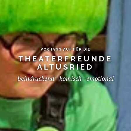
VORHANG AUF FÜR DIE
THEATERFREUNDE
ALTUSRIED
beindruckend - komisch - emotional